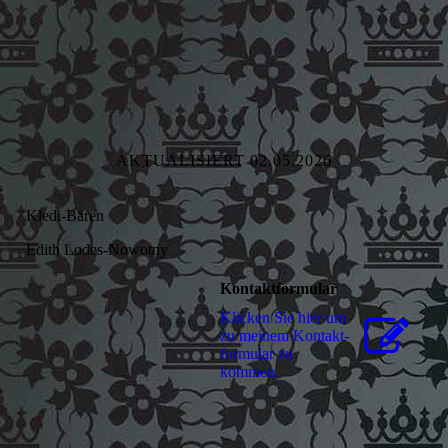
AKTUALISIERT 02.05.2026
Kledi-Bären
Edith Lodes-Nowotny
Kontaktformular
Klicken Sie hier um
zu meinem Kon­takt­
for­mu­lar zu
kommen.