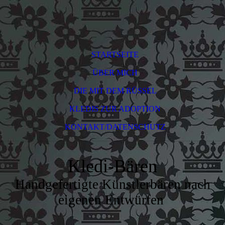
STARTSEITE
ÜBER MICH
DIE MIT DEM RÜSSEL
KLEDIS ZUR ADOPTION
KONTAKT/DATENSCHUTZ
Kledi-Bären
Handgefertigte Künstlerbären nach
eigenen Entwürfen